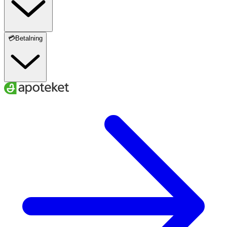
💳Betalning