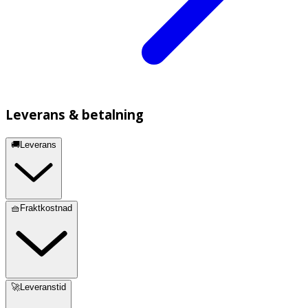
Leverans & betalning
🚚Leverans
🧺Fraktkostnad
🚀Leveranstid