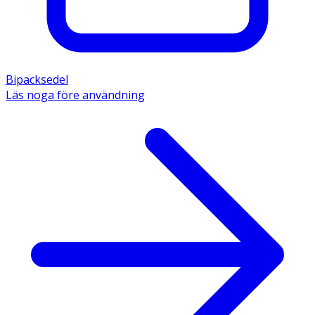
Bipacksedel
Läs noga före användning