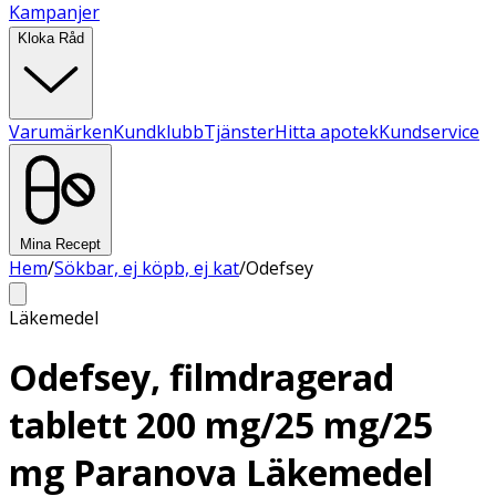
Kampanjer
Kloka Råd
Varumärken
Kundklubb
Tjänster
Hitta apotek
Kundservice
Mina Recept
Hem
/
Sökbar, ej köpb, ej kat
/
Odefsey
Läkemedel
Odefsey, filmdragerad
tablett 200 mg/25 mg/25
mg Paranova Läkemedel