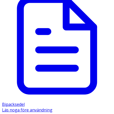
Bipacksedel
Läs noga före användning