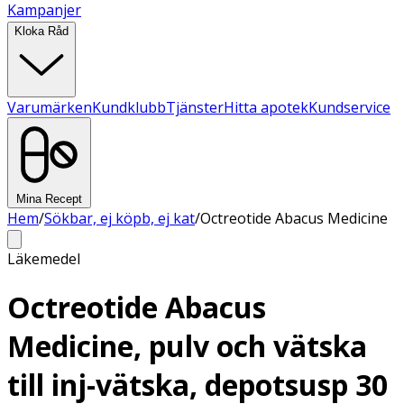
Kampanjer
Kloka Råd
Varumärken
Kundklubb
Tjänster
Hitta apotek
Kundservice
Mina Recept
Hem
/
Sökbar, ej köpb, ej kat
/
Octreotide Abacus Medicine
Läkemedel
Octreotide Abacus
Medicine, pulv och vätska
till inj-vätska, depotsusp 30