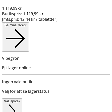
1 119,99
kr
Butikspris:
1 119,99 kr
,
Jmfs.pris:
12,44 kr / tablett(er)
Se mina recept
Vibegron
Ej i lager online
Ingen vald butik
Välj för att se lagerstatus
Välj apotek