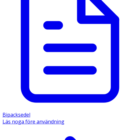
Bipacksedel
Läs noga före användning