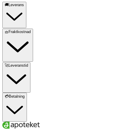
🚚Leverans
🧺Fraktkostnad
🚀Leveranstid
💳Betalning