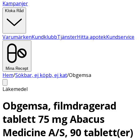
Kampanjer
Kloka Råd
Varumärken
Kundklubb
Tjänster
Hitta apotek
Kundservice
Mina Recept
Hem
/
Sökbar, ej köpb, ej kat
/
Obgemsa
Läkemedel
Obgemsa, filmdragerad
tablett 75 mg Abacus
Medicine A/S, 90 tablett(er)