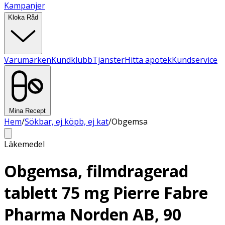
Kampanjer
Kloka Råd
Varumärken
Kundklubb
Tjänster
Hitta apotek
Kundservice
Mina Recept
Hem
/
Sökbar, ej köpb, ej kat
/
Obgemsa
Läkemedel
Obgemsa, filmdragerad
tablett 75 mg Pierre Fabre
Pharma Norden AB, 90