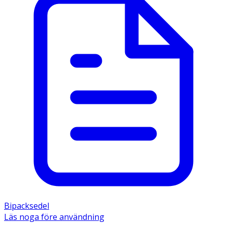
Bipacksedel
Läs noga före användning