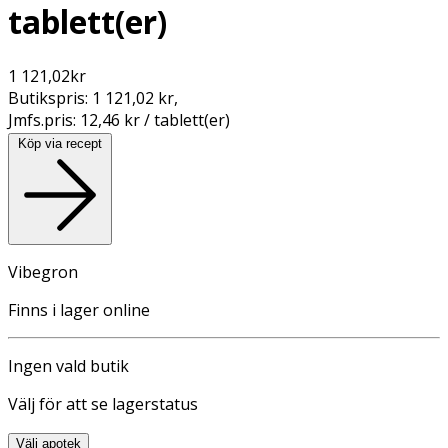
tablett(er)
1 121,02
kr
Butikspris:
1 121,02 kr
,
Jmfs.pris:
12,46 kr / tablett(er)
Köp via recept
Vibegron
Finns i lager online
Ingen vald butik
Välj för att se lagerstatus
Välj apotek