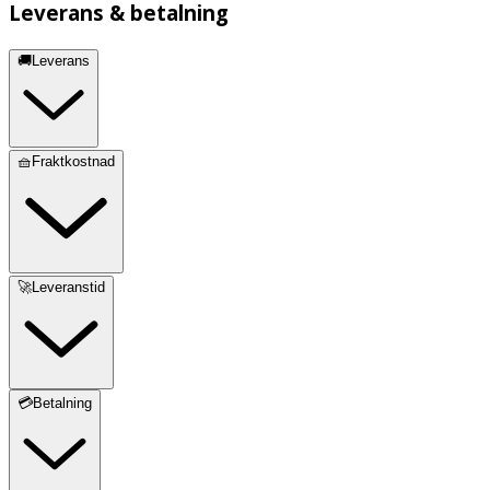
Leverans & betalning
🚚Leverans
🧺Fraktkostnad
🚀Leveranstid
💳Betalning