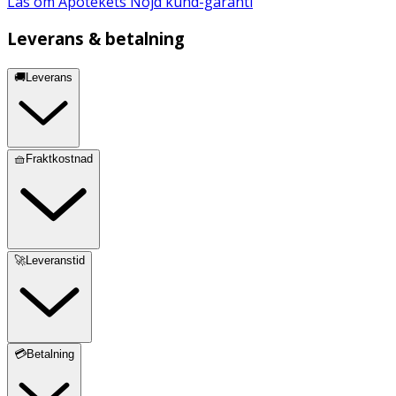
Läs om Apotekets Nöjd kund-garanti
Leverans & betalning
🚚Leverans
🧺Fraktkostnad
🚀Leveranstid
💳Betalning