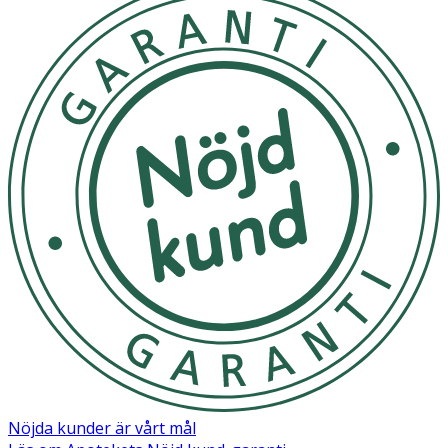
COCAMIDOPROPYL BETAINE, GLYCERIN, SODIUM
COCOYL GLUTAMATE, PARFUM/FRAGRANCE,
ACRYLATES/C10-30 ALKYL ACRYLATE CROSSPOLYMER,
SODIUM BENZOATE, PROPYLENE GLYCOL, TOCOPHERYL
ACETATE, SODIUM HYDROXIDE, CAMELLIA SINENSIS
FLOWER EXTRACT, LIMONENE, LINALOOL, ALPHA-
ISOMETHYL IONONE, GERANIOL [N4502/A].
Nöjda kunder är vårt mål