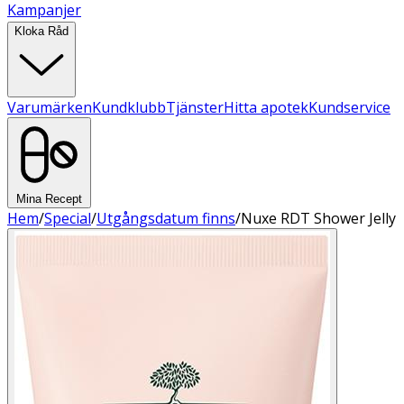
Kampanjer
Kloka Råd
Varumärken
Kundklubb
Tjänster
Hitta apotek
Kundservice
Mina Recept
Hem
/
Special
/
Utgångsdatum finns
/
Nuxe RDT Shower Jelly