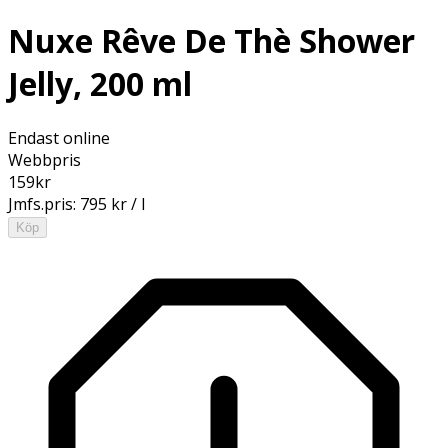
Nuxe Rêve De Thè Shower
Jelly, 200 ml
Endast online
Webbpris
159
kr
Jmfs.pris:
795 kr / l
Köp