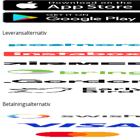
Leveransalternativ
Betalningsalternativ