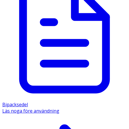
Bipacksedel
Läs noga före användning