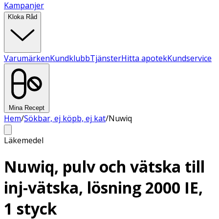
Kampanjer
Kloka Råd
Varumärken
Kundklubb
Tjänster
Hitta apotek
Kundservice
Mina Recept
Hem
/
Sökbar, ej köpb, ej kat
/
Nuwiq
Läkemedel
Nuwiq, pulv och vätska till
inj-vätska, lösning 2000 IE,
1 styck