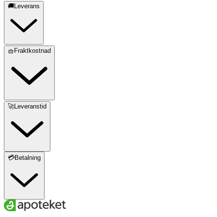
🚚Leverans
🧺Fraktkostnad
🚀Leveranstid
💳Betalning