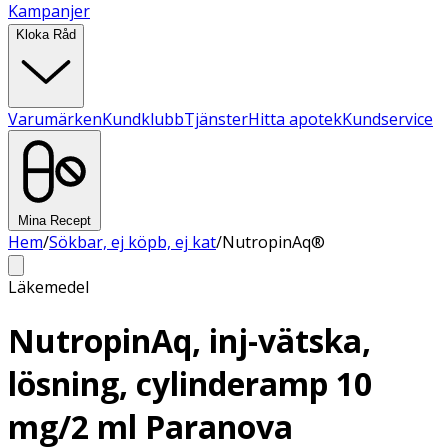
Kampanjer
Kloka Råd
Varumärken
Kundklubb
Tjänster
Hitta apotek
Kundservice
Mina Recept
Hem
/
Sökbar, ej köpb, ej kat
/
NutropinAq®
Läkemedel
NutropinAq, inj-vätska,
lösning, cylinderamp 10
mg/2 ml Paranova