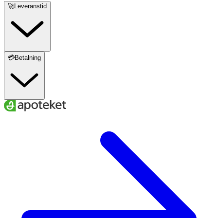
🚀Leveranstid
💳Betalning