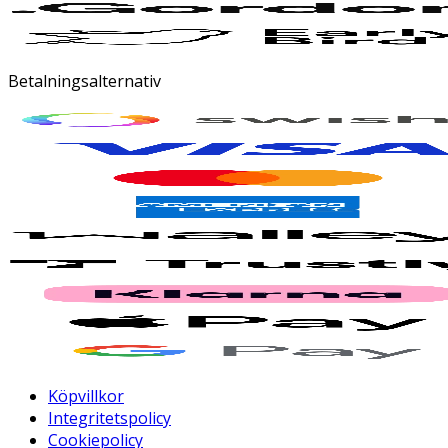
Betalningsalternativ
Köpvillkor
Integritetspolicy
Cookiepolicy