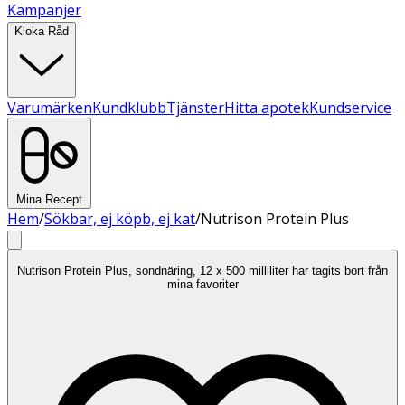
Kampanjer
Kloka Råd
Varumärken
Kundklubb
Tjänster
Hitta apotek
Kundservice
Mina Recept
Hem
/
Sökbar, ej köpb, ej kat
/
Nutrison Protein Plus
Nutrison Protein Plus, sondnäring, 12 x 500 milliliter har tagits bort från
mina favoriter