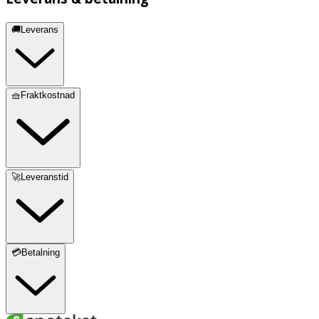
🚚Leverans
🧺Fraktkostnad
🚀Leveranstid
💳Betalning