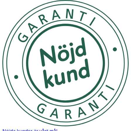
Nöjda kunder är vårt mål