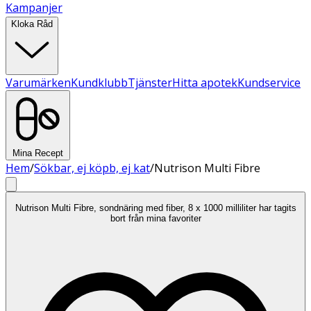
Kampanjer
Kloka Råd
Varumärken
Kundklubb
Tjänster
Hitta apotek
Kundservice
Mina Recept
Hem
/
Sökbar, ej köpb, ej kat
/
Nutrison Multi Fibre
Nutrison Multi Fibre, sondnäring med fiber, 8 x 1000 milliliter har tagits
bort från mina favoriter