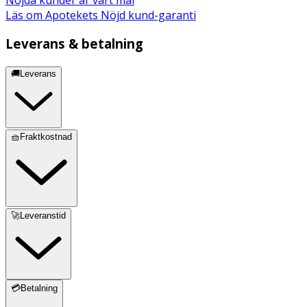
Läs om Apotekets Nöjd kund-garanti
Leverans & betalning
🚚Leverans
🧺Fraktkostnad
🚀Leveranstid
💳Betalning