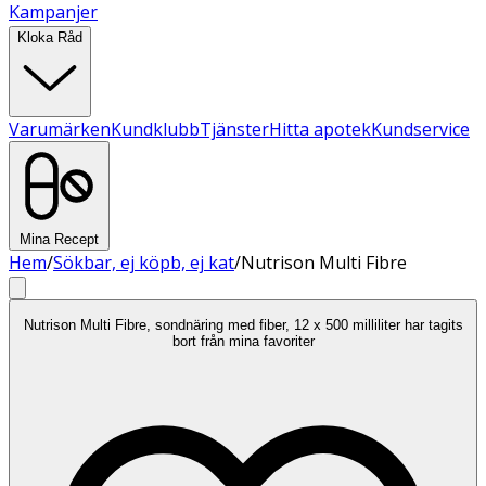
Kampanjer
Kloka Råd
Varumärken
Kundklubb
Tjänster
Hitta apotek
Kundservice
Mina Recept
Hem
/
Sökbar, ej köpb, ej kat
/
Nutrison Multi Fibre
Nutrison Multi Fibre, sondnäring med fiber, 12 x 500 milliliter har tagits
bort från mina favoriter