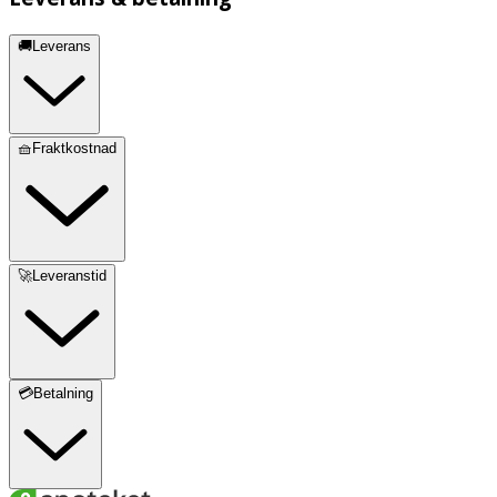
🚚Leverans
🧺Fraktkostnad
🚀Leveranstid
💳Betalning