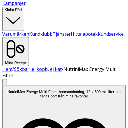
Kampanjer
Kloka Råd
Varumärken
Kundklubb
Tjänster
Hitta apotek
Kundservice
Mina Recept
Hem
/
Sökbar, ej köpb, ej kat
/
NutriniMax Energy Multi
Fibre
NutriniMax Energy Multi Fibre, barnsondnäring, 12 x 500 milliliter har
tagits bort från mina favoriter