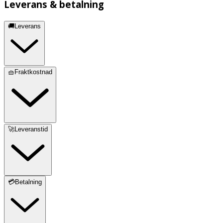
Leverans & betalning
🚚Leverans
🧺Fraktkostnad
🚀Leveranstid
💳Betalning