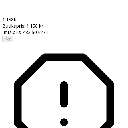
1 158
kr
Butikspris:
1 158 kr
,
Jmfs.pris:
482,50 kr / l
Köp