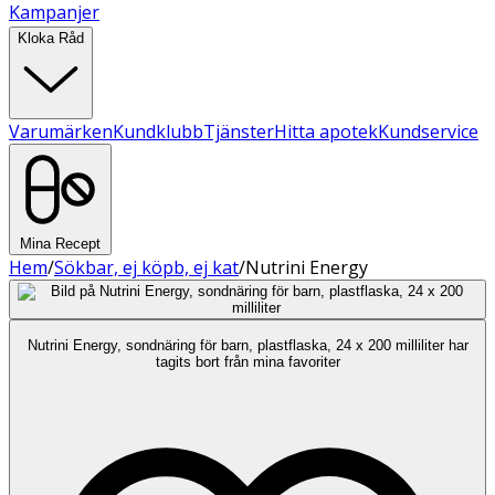
Kampanjer
Kloka Råd
Varumärken
Kundklubb
Tjänster
Hitta apotek
Kundservice
Mina Recept
Hem
/
Sökbar, ej köpb, ej kat
/
Nutrini Energy
Nutrini Energy, sondnäring för barn, plastflaska, 24 x 200 milliliter har
tagits bort från mina favoriter