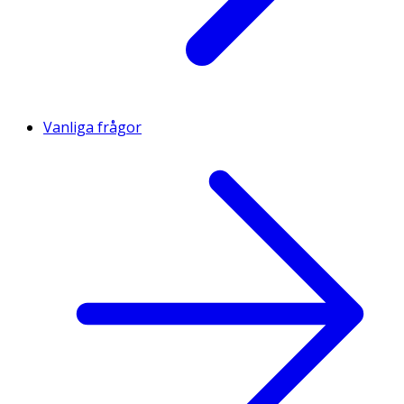
Varav sockerarter
Ungefär
6.5 Gram
-
Fiber
Vanliga frågor
Ungefär
2.0 Gram
-
Protein
Ungefär
4.3 Gram
-
Salt
Ungefär
0.14 Gram
-