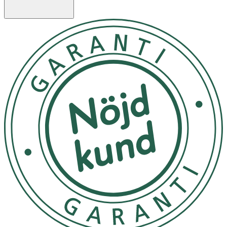
OK för gravida och ammande:
Nej
Ingredienser:
Ingredienser: SKUMMJÖLK/SKUMMETMÆLK,
vatten/vand, socker, fettreducerat kakaopulver (2 %),
solrosolja/solsikkeolie, MJÖLK-/MÆLKE-
PROTEINKONCENTRAT, cikoriarotfiber (inulin), arom(a),
laktasenzym, mineraler (järnlaktat, zinksulfat,
kopparsulfat, mangansulfat, kaliumjodid, natriumselenit,
natriumfosfat, natriumpolyfosfat), vitaminer (vitamin A,
vitamin D, vitamin E, vitamin C, tiamin, riboflavin, niacin,
vitamin B6, folsyra, vitamin B12, biotin, pantotensyra,
vitamin K), surhetsreglerande medel (kaliumcitrat,
magnesiumhydroxid, citronsyra), stabiliseringsmedel
(mikrokristallin cellulosa, natriumkarboximetylcellulosa),
sötningsmedel/ sødestof (acesulfam K, natriumsackarin).