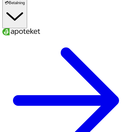
💳Betalning
Varav mättat fett
Ungefär
0.4 Gram
-
Varav enkelomättat fett
Ungefär
0.5 Gram
-
Varav fleromättat fett
Ungefär
0.9 Gram
-
Kolhydrat
Ungefär
6.7 Gram
-