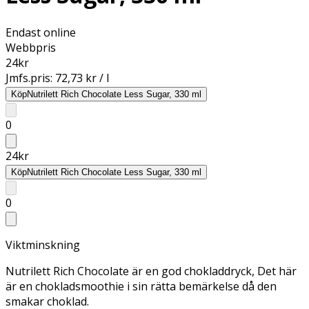
Endast online
Webbpris
24
kr
Jmfs.pris:
72,73 kr / l
Köp
Nutrilett Rich Chocolate Less Sugar, 330 ml
0
24
kr
Köp
Nutrilett Rich Chocolate Less Sugar, 330 ml
0
Viktminskning
Nutrilett Rich Chocolate är en god chokladdryck, Det här
är en chokladsmoothie i sin rätta bemärkelse då den
smakar choklad.