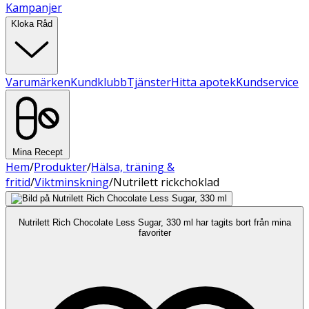
Kampanjer
Kloka Råd
Varumärken
Kundklubb
Tjänster
Hitta apotek
Kundservice
Mina Recept
Hem
/
Produkter
/
Hälsa, träning &
fritid
/
Viktminskning
/
Nutrilett rickchoklad
Nutrilett Rich Chocolate Less Sugar, 330 ml har tagits bort från mina
favoriter