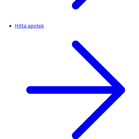
Ungefär
24 Mikrogram
12
Hitta apotek
Vitamin B12
Ungefär
0.3 Mikrogram
12
Biotin
Ungefär
6.0 Mikrogram
12
Pantotensyra
Ungefär
0.7 Milligram
12
Kalium