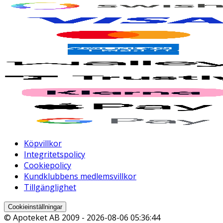
Vitamin D
Ungefär
0.6 Mikrogram
12
Vitamin K
Ungefär
9.1 Mikrogram
13
Köpvillkor
Integritetspolicy
Cookiepolicy
Kundklubbens medlemsvillkor
Tillgänglighet
Cookieinställningar
© Apoteket AB 2009 -
2026-08-06 05:36:44