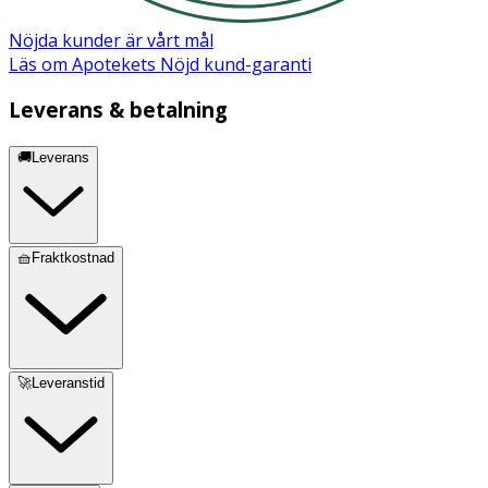
Märkning
UTZ
Nöjda kunder är vårt mål
Läs om Apotekets Nöjd kund-garanti
Leverans & betalning
Näringsdeklaration:
🚚Leverans
Näringsdeklaration (ej Tillagad)
Per 100 Måttenhet
DRI%
Energi
🧺Fraktkostnad
Ungefär
268 Kilojoule
-
Ungefär
64 Kilokalori
-
🚀Leveranstid
Fett
Ungefär
1.8 Gram
-