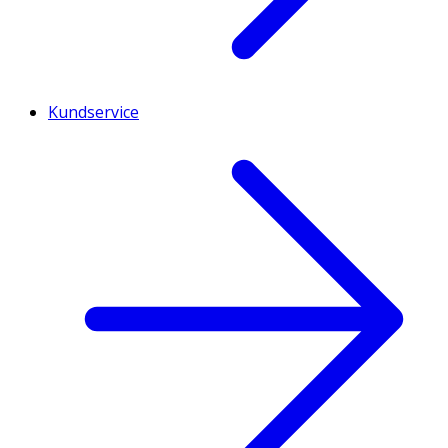
Tiamin
Ungefär
0.1 Milligram
9
Kundservice
Riboflavin
Ungefär
0.2 Milligram
14
Niacin
Ungefär
1.9 Milligram
12
Vitamin B6
Ungefär
0.2 Milligram
14
Folsyra