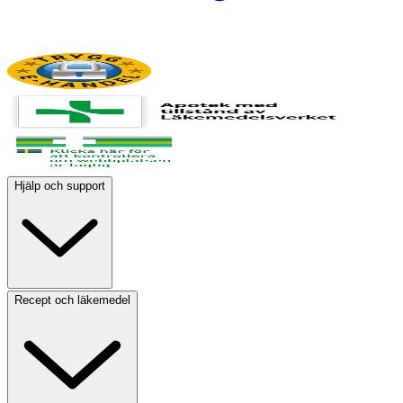
Ungefär
182 Milligram
9
Kalcium
Ungefär
130 Milligram
15
Fosfor
Hjälp och support
Ungefär
115 Milligram
16
Magnesium
Recept och läkemedel
Ungefär
35 Milligram
9
Järn