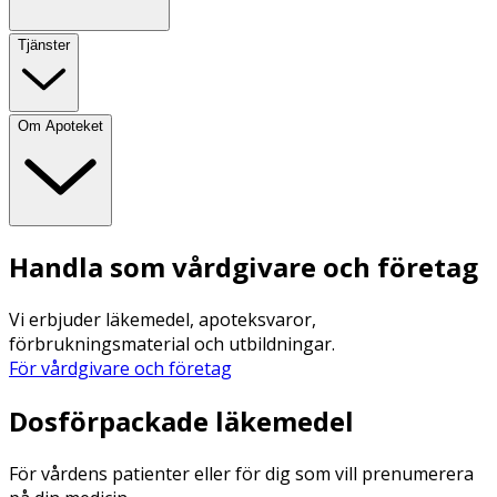
Ungefär
1.5 Milligram
11
Tjänster
Koppar
Om Apoteket
Ungefär
0.1 Milligram
10
Zink
Ungefär
1.1 Milligram
10
Handla som vårdgivare och företag
Mangan
Vi erbjuder läkemedel, apoteksvaror,
förbrukningsmaterial och utbildningar.
För vårdgivare och företag
Ungefär
0.2 Milligram
10
Dosförpackade läkemedel
Jod
För vårdens patienter eller för dig som vill prenumerera
Ungefär
15 Mikrogram
10