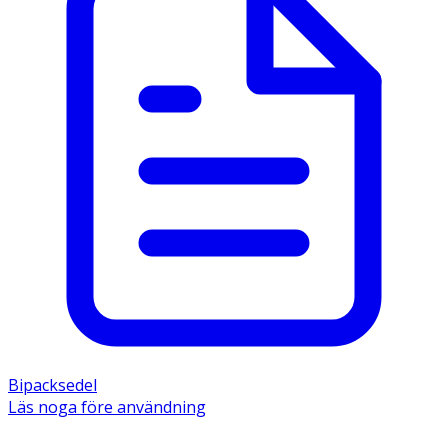
Bipacksedel
Läs noga före användning