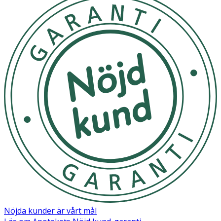
Nöjda kunder är vårt mål