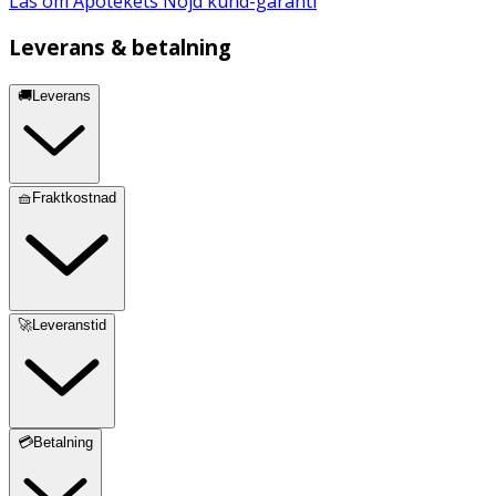
Läs om Apotekets Nöjd kund-garanti
Leverans & betalning
🚚Leverans
🧺Fraktkostnad
🚀Leveranstid
💳Betalning