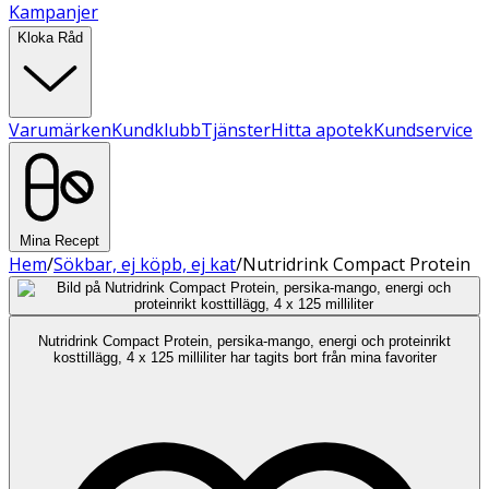
Kampanjer
Kloka Råd
Varumärken
Kundklubb
Tjänster
Hitta apotek
Kundservice
Mina Recept
Hem
/
Sökbar, ej köpb, ej kat
/
Nutridrink Compact Protein
Nutridrink Compact Protein, persika-mango, energi och proteinrikt
kosttillägg, 4 x 125 milliliter har tagits bort från mina favoriter