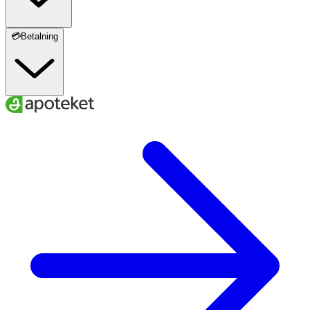
💳Betalning