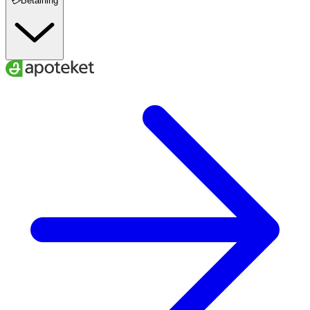
💳Betalning