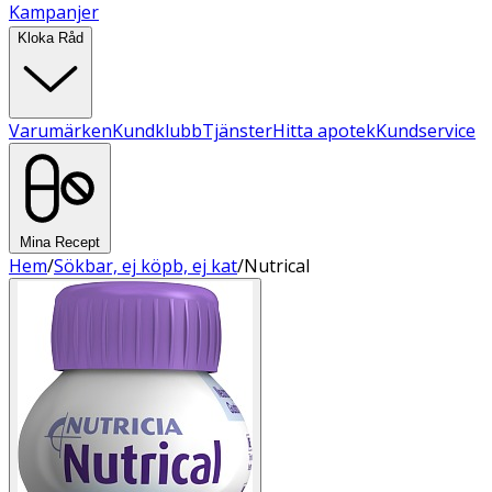
Kampanjer
Kloka Råd
Varumärken
Kundklubb
Tjänster
Hitta apotek
Kundservice
Mina Recept
Hem
/
Sökbar, ej köpb, ej kat
/
Nutrical