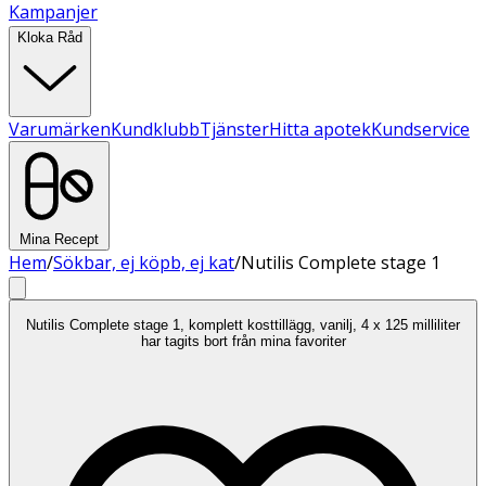
Kampanjer
Kloka Råd
Varumärken
Kundklubb
Tjänster
Hitta apotek
Kundservice
Mina Recept
Hem
/
Sökbar, ej köpb, ej kat
/
Nutilis Complete stage 1
Nutilis Complete stage 1, komplett kosttillägg, vanilj, 4 x 125 milliliter
har tagits bort från mina favoriter