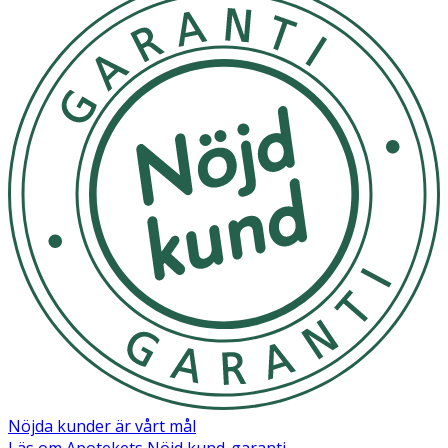
Nöjda kunder är vårt mål
Läs om Apotekets Nöjd kund-garanti