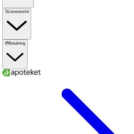
🚀Leveranstid
💳Betalning