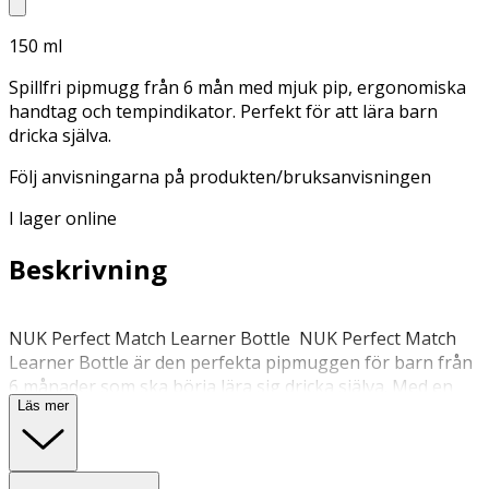
150 ml
Spillfri pipmugg från 6 mån med mjuk pip, ergonomiska
handtag och tempindikator. Perfekt för att lära barn
dricka själva.
Följ anvisningarna på produkten/bruksanvisningen
I lager online
Beskrivning
NUK Perfect Match Learner Bottle NUK Perfect Match
Learner Bottle är den perfekta pipmuggen för barn från
6 månader som ska börja lära sig dricka själva. Med en
Läs mer
smart och genomtänkt design gör denna träningsmugg
övergången från flaska till mugg enkel, trygg och
naturlig – både för barnet och föräldern. Mjuk pip för
skonsam inlärning Den mjuka, flexibla pipen i