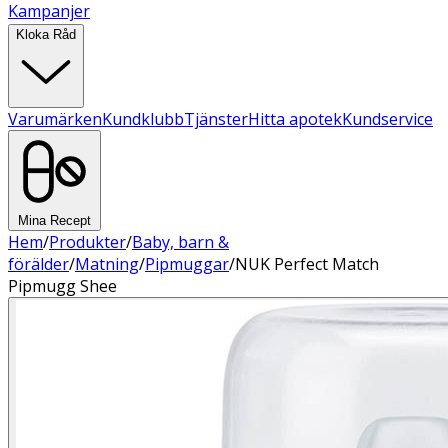
Kampanjer
Kloka Råd
Varumärken
Kundklubb
Tjänster
Hitta apotek
Kundservice
Mina Recept
Hem
/
Produkter
/
Baby, barn &
förälder
/
Matning
/
Pipmuggar
/
NUK Perfect Match
Pipmugg Shee