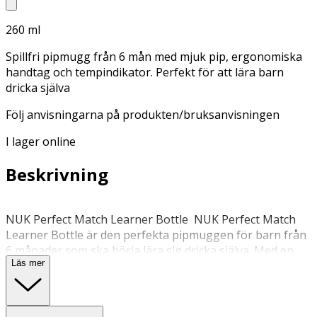
260 ml
Spillfri pipmugg från 6 mån med mjuk pip, ergonomiska
handtag och tempindikator. Perfekt för att lära barn
dricka själva
Följ anvisningarna på produkten/bruksanvisningen
I lager online
Beskrivning
NUK Perfect Match Learner Bottle NUK Perfect Match
Learner Bottle är den perfekta pipmuggen för barn från
6 månader som ska börja lära sig dricka själva. Med en
Läs mer
smart och genomtänkt design gör denna träningsmugg
övergången från flaska till mugg enkel, trygg och
naturlig – både för barnet och föräldern. Mjuk pip för
skonsam inlärning Den mjuka, flexibla pipen i