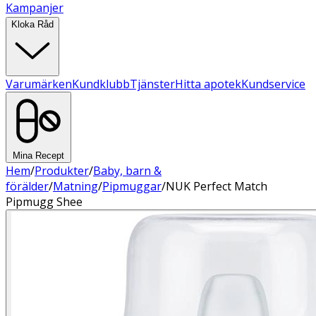
Kampanjer
Kloka Råd
Varumärken
Kundklubb
Tjänster
Hitta apotek
Kundservice
Mina Recept
Hem
/
Produkter
/
Baby, barn &
förälder
/
Matning
/
Pipmuggar
/
NUK Perfect Match
Pipmugg Shee