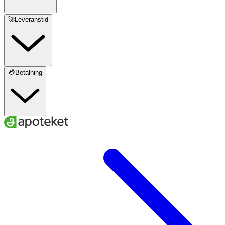
🚀Leveranstid
💳Betalning