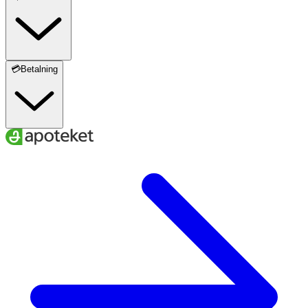
💳Betalning