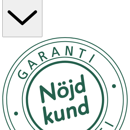
att hålla. Den passar i de flesta mugghållare. Den breda
öppningen gör flaskan enkel att fylla, även med isbitar.
Plastmodellen är tillverkad av över 80 % hållbart material
och pipen är extra tålig för små tänder. Egenskaper:
Rymmer 450 ml Spillfri Kan diskas i diskmaskin BPA‑fri
Tillverkad i Tyskland Rekommenderas från 12 månader
Avsedd för dryck
Utsätt ej för direkt solljus
OK för gravida och ammande:
Ja