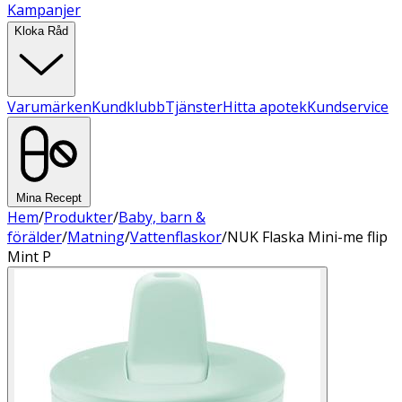
Kampanjer
Kloka Råd
Varumärken
Kundklubb
Tjänster
Hitta apotek
Kundservice
Mina Recept
Hem
/
Produkter
/
Baby, barn &
förälder
/
Matning
/
Vattenflaskor
/
NUK Flaska Mini-me flip
Mint P