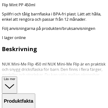
Flip Mint PP 450ml
Spillfri och tålig barnflaska i BPA‑fri plast. Lätt att hålla,
enkel att rengöra och passar från 12 månader.
Följ anvisningarna på produkten/bruksanvisningen
I lager online
Beskrivning
NUK Mini-Me Flip 450 ml NUK Mini-Me Flip är en praktisk
och snygg dricksflaska för barn. Den finns i flera färger,
modeller och storlekar. Du kan välja mellan okrossbar
Läs mer
BPA‑fri plast eller rostfritt stål, samt mellan två pipar:
Sip‑pip för sugrörskänsla Flip‑pip för en klassisk
sportpip som går att dricka ur utan att luta huvudet
bakåt Alla flaskor och pipar i Mini-Me‑serien är
Produktfakta
kompatibla och kan kombineras fritt. Flaskan är spillfri,
har ett skyddande lock och en smal form som gör den lätt