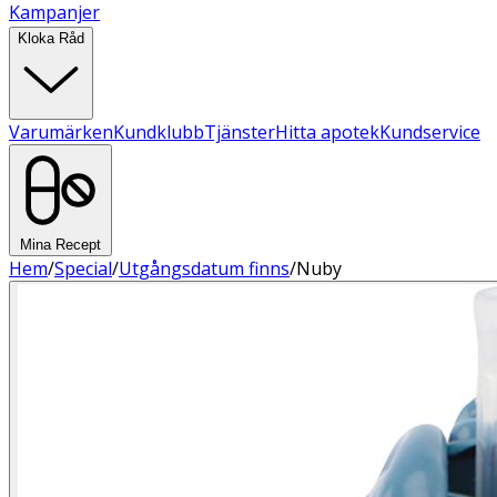
Kampanjer
Kloka Råd
Varumärken
Kundklubb
Tjänster
Hitta apotek
Kundservice
Mina Recept
Hem
/
Special
/
Utgångsdatum finns
/
Nuby