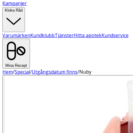
Kampanjer
Kloka Råd
Varumärken
Kundklubb
Tjänster
Hitta apotek
Kundservice
Mina Recept
Hem
/
Special
/
Utgångsdatum finns
/
Nuby