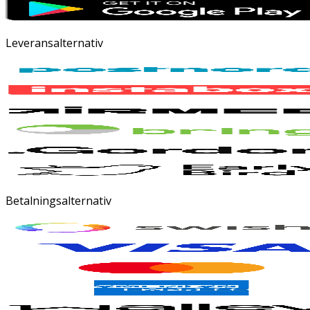
Leveransalternativ
Betalningsalternativ