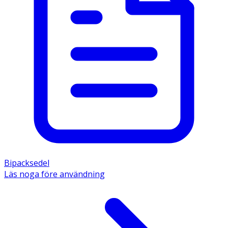
Bipacksedel
Läs noga före användning