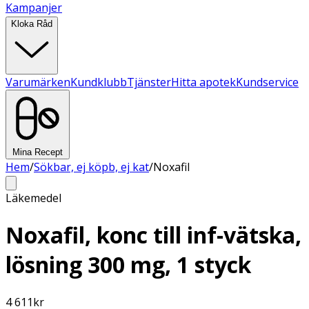
Kampanjer
Kloka Råd
Varumärken
Kundklubb
Tjänster
Hitta apotek
Kundservice
Mina Recept
Hem
/
Sökbar, ej köpb, ej kat
/
Noxafil
Läkemedel
Noxafil, konc till inf-vätska,
lösning 300 mg, 1 styck
4 611
kr