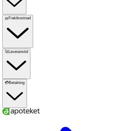
🧺Fraktkostnad
🚀Leveranstid
💳Betalning