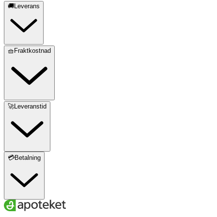
🚚Leverans
🧺Fraktkostnad
🚀Leveranstid
💳Betalning