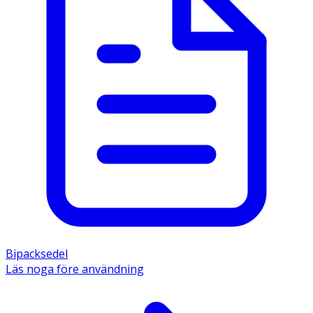
Bipacksedel
Läs noga före användning