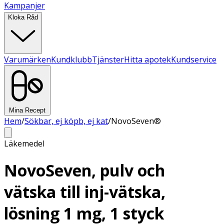
Kampanjer
Kloka Råd
Varumärken
Kundklubb
Tjänster
Hitta apotek
Kundservice
Mina Recept
Hem
/
Sökbar, ej köpb, ej kat
/
NovoSeven®
Läkemedel
NovoSeven, pulv och
vätska till inj-vätska,
lösning 1 mg, 1 styck