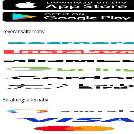
Leveransalternativ
Betalningsalternativ