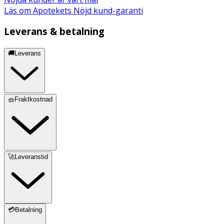
Läs om Apotekets Nöjd kund-garanti
Leverans & betalning
🚚Leverans
🧺Fraktkostnad
🚀Leveranstid
💳Betalning