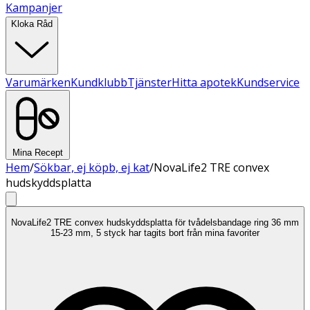
Kampanjer
Kloka Råd
Varumärken
Kundklubb
Tjänster
Hitta apotek
Kundservice
Mina Recept
Hem
/
Sökbar, ej köpb, ej kat
/
NovaLife2 TRE convex
hudskyddsplatta
NovaLife2 TRE convex hudskyddsplatta för tvådelsbandage ring 36 mm
15-23 mm, 5 styck har tagits bort från mina favoriter