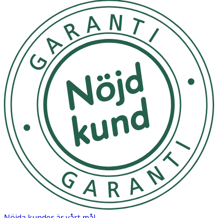
Nöjda kunder är vårt mål