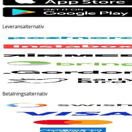
Leveransalternativ
Betalningsalternativ