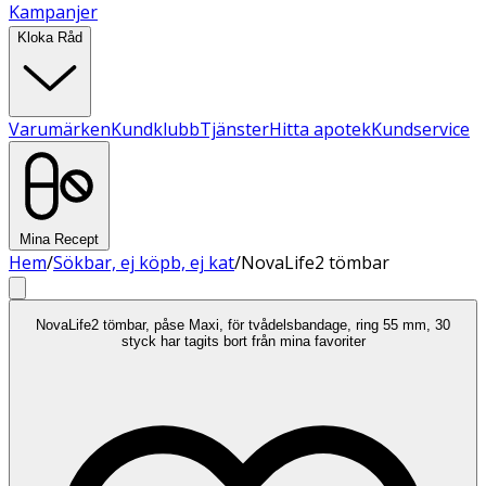
Kampanjer
Kloka Råd
Varumärken
Kundklubb
Tjänster
Hitta apotek
Kundservice
Mina Recept
Hem
/
Sökbar, ej köpb, ej kat
/
NovaLife2 tömbar
NovaLife2 tömbar, påse Maxi, för tvådelsbandage, ring 55 mm, 30
styck har tagits bort från mina favoriter