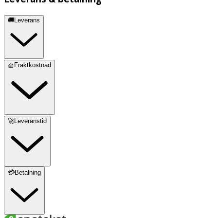
🚚Leverans
🧺Fraktkostnad
🚀Leveranstid
💳Betalning