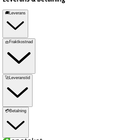
🚚Leverans
🧺Fraktkostnad
🚀Leveranstid
💳Betalning