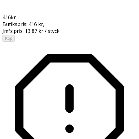
416
kr
Butikspris:
416 kr
,
Jmfs.pris:
13,87 kr / styck
Köp