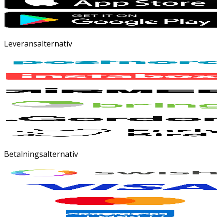
Leveransalternativ
Betalningsalternativ