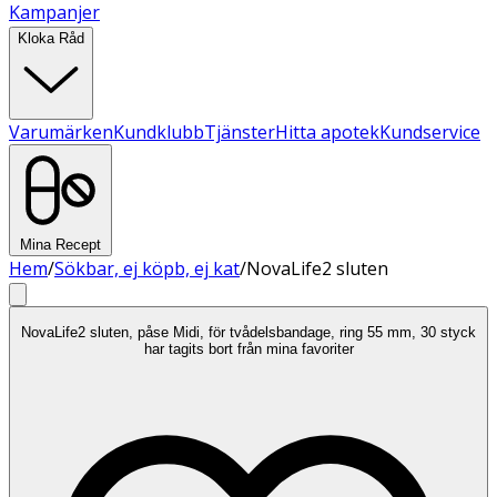
Kampanjer
Kloka Råd
Varumärken
Kundklubb
Tjänster
Hitta apotek
Kundservice
Mina Recept
Hem
/
Sökbar, ej köpb, ej kat
/
NovaLife2 sluten
NovaLife2 sluten, påse Midi, för tvådelsbandage, ring 55 mm, 30 styck
har tagits bort från mina favoriter