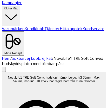
Kampanjer
Kloka Råd
Varumärken
Kundklubb
Tjänster
Hitta apotek
Kundservice
Mina Recept
Hem
/
Sökbar, ej köpb, ej kat
/
NovaLife1 TRE Soft Convex
hudskyddsplatta med tömbar påse
NovaLife1 TRE Soft Conv. hudsk.pl, tömb. beige, hål 35mm, Maxi
540ml, insp.luc, 10 styck har tagits bort från mina favoriter