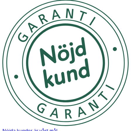
Nöjda kunder är vårt mål