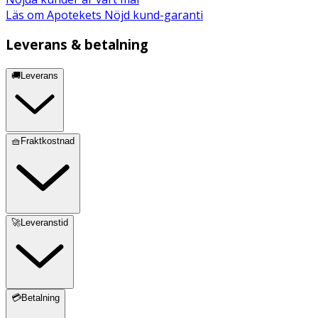
Läs om Apotekets Nöjd kund-garanti
Leverans & betalning
🚚Leverans
🧺Fraktkostnad
🚀Leveranstid
💳Betalning