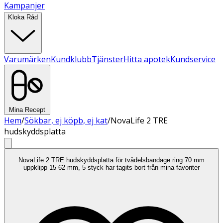
Kampanjer
Kloka Råd
Varumärken
Kundklubb
Tjänster
Hitta apotek
Kundservice
Mina Recept
Hem
/
Sökbar, ej köpb, ej kat
/
NovaLife 2 TRE
hudskyddsplatta
NovaLife 2 TRE hudskyddsplatta för tvådelsbandage ring 70 mm
uppklipp 15-62 mm, 5 styck har tagits bort från mina favoriter