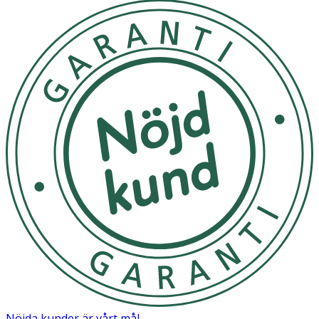
Nöjda kunder är vårt mål