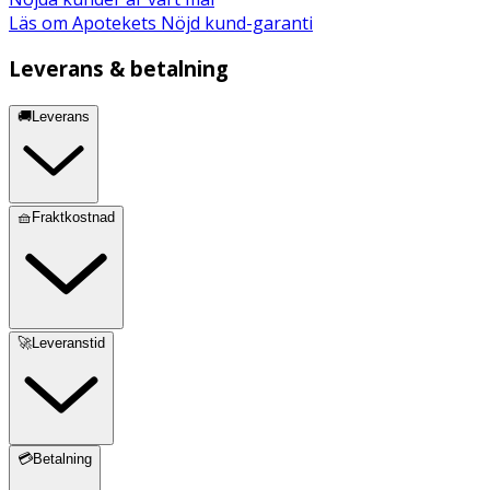
Läs om Apotekets Nöjd kund-garanti
Leverans & betalning
🚚Leverans
🧺Fraktkostnad
🚀Leveranstid
💳Betalning