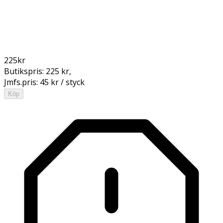
225
kr
Butikspris:
225 kr
,
Jmfs.pris:
45 kr / styck
Köp