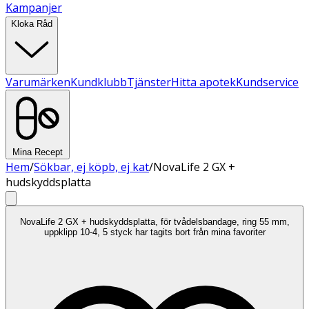
Kampanjer
Kloka Råd
Varumärken
Kundklubb
Tjänster
Hitta apotek
Kundservice
Mina Recept
Hem
/
Sökbar, ej köpb, ej kat
/
NovaLife 2 GX +
hudskyddsplatta
NovaLife 2 GX + hudskyddsplatta, för tvådelsbandage, ring 55 mm,
uppklipp 10-4, 5 styck har tagits bort från mina favoriter