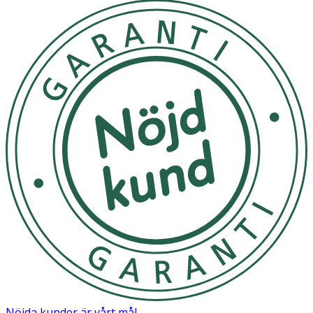
Nöjda kunder är vårt mål