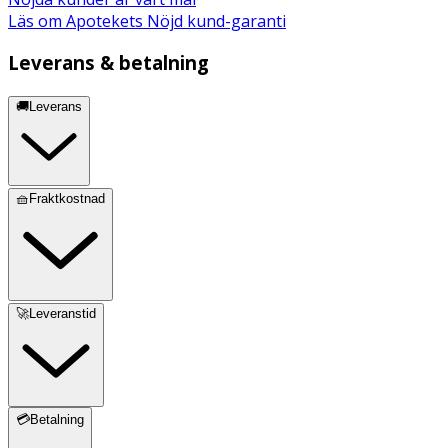
Läs om Apotekets Nöjd kund-garanti
Leverans & betalning
🚚Leverans
🧺Fraktkostnad
🚀Leveranstid
💳Betalning