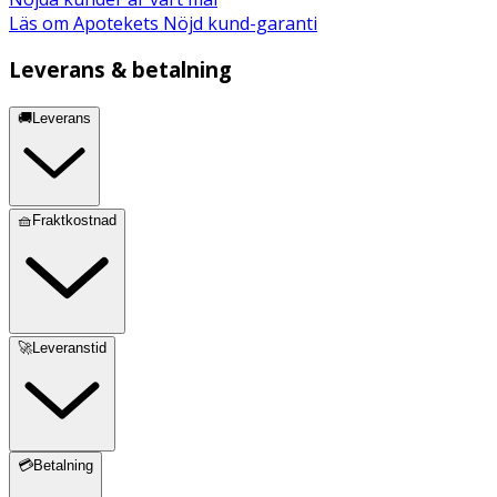
Läs om Apotekets Nöjd kund-garanti
Leverans & betalning
🚚Leverans
🧺Fraktkostnad
🚀Leveranstid
💳Betalning