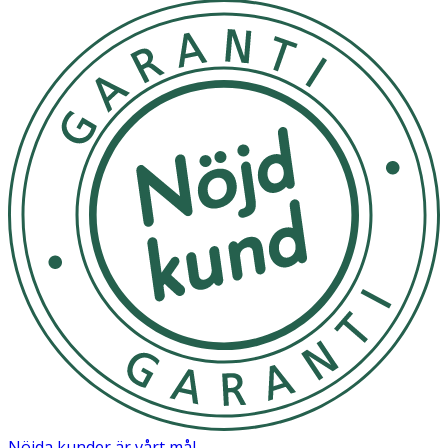
Nöjda kunder är vårt mål