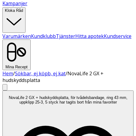
Kampanjer
Kloka Råd
Varumärken
Kundklubb
Tjänster
Hitta apotek
Kundservice
Mina Recept
Hem
/
Sökbar, ej köpb, ej kat
/
NovaLife 2 GX +
hudskyddsplatta
NovaLife 2 GX + hudskyddsplatta, för tvådelsbandage, ring 43 mm,
uppklipp 25-3, 5 styck har tagits bort från mina favoriter