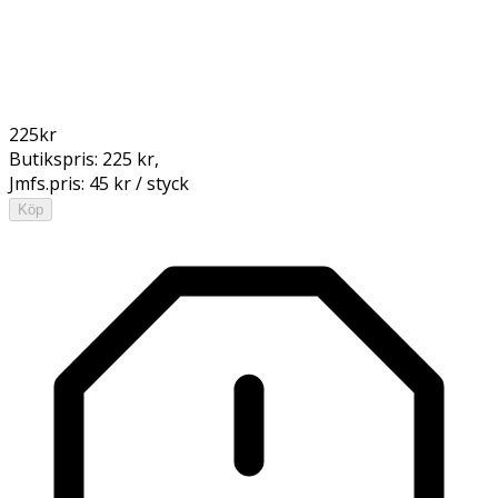
225
kr
Butikspris:
225 kr
,
Jmfs.pris:
45 kr / styck
Köp