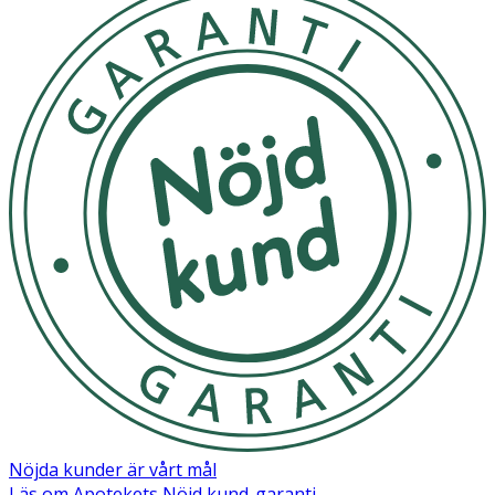
Nöjda kunder är vårt mål
Läs om Apotekets Nöjd kund-garanti