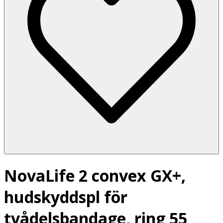
NovaLife 2 convex GX+,
hudskyddspl för
tvådelsbandage, ring 55