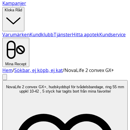
Kampanjer
Kloka Råd
Varumärken
Kundklubb
Tjänster
Hitta apotek
Kundservice
Mina Recept
Hem
/
Sökbar, ej köpb, ej kat
/
NovaLife 2 convex GX+
NovaLife 2 convex GX+, hudskyddspl för tvådelsbandage, ring 55 mm
uppkl 10-42 , 5 styck har tagits bort från mina favoriter