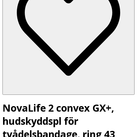
NovaLife 2 convex GX+,
hudskyddspl för
tvådelsbandage, ring 43