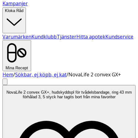
Kampanjer
Kloka Råd
Varumärken
Kundklubb
Tjänster
Hitta apotek
Kundservice
Mina Recept
Hem
/
Sökbar, ej köpb, ej kat
/
NovaLife 2 convex GX+
NovaLife 2 convex GX+, hudskyddspl för tvådelsbandage, ring 43 mm
förhålad 3, 5 styck har tagits bort från mina favoriter