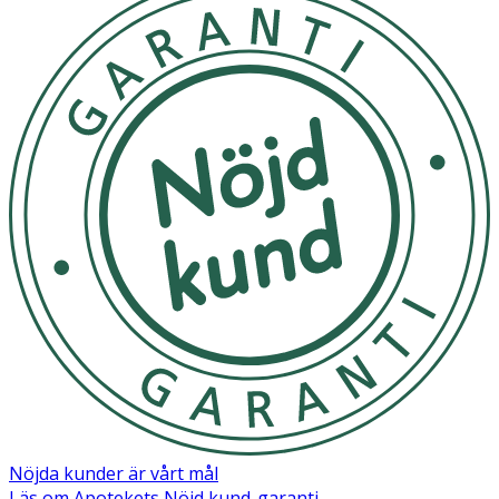
Nöjda kunder är vårt mål
Läs om Apotekets Nöjd kund-garanti