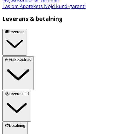
Läs om Apotekets Nöjd kund-garanti
Leverans & betalning
🚚Leverans
🧺Fraktkostnad
🚀Leveranstid
💳Betalning