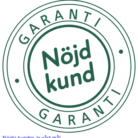
Nöjda kunder är vårt mål