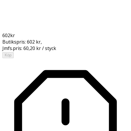
602
kr
Butikspris:
602 kr
,
Jmfs.pris:
60,20 kr / styck
Köp