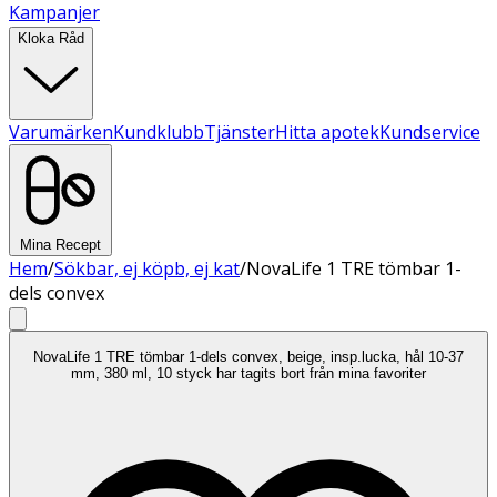
Kampanjer
Kloka Råd
Varumärken
Kundklubb
Tjänster
Hitta apotek
Kundservice
Mina Recept
Hem
/
Sökbar, ej köpb, ej kat
/
NovaLife 1 TRE tömbar 1-
dels convex
NovaLife 1 TRE tömbar 1-dels convex, beige, insp.lucka, hål 10-37
mm, 380 ml, 10 styck har tagits bort från mina favoriter