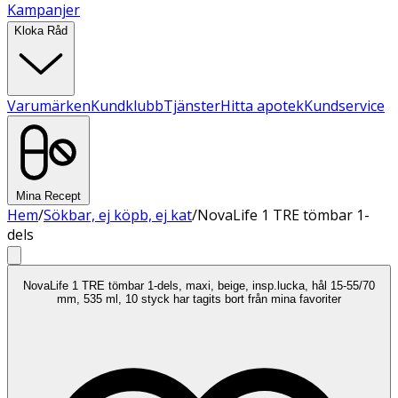
Kampanjer
Kloka Råd
Varumärken
Kundklubb
Tjänster
Hitta apotek
Kundservice
Mina Recept
Hem
/
Sökbar, ej köpb, ej kat
/
NovaLife 1 TRE tömbar 1-
dels
NovaLife 1 TRE tömbar 1-dels, maxi, beige, insp.lucka, hål 15-55/70
mm, 535 ml, 10 styck har tagits bort från mina favoriter