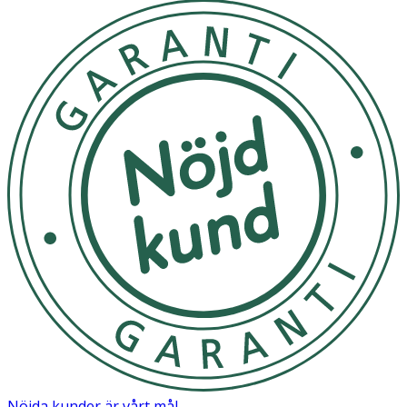
Nöjda kunder är vårt mål