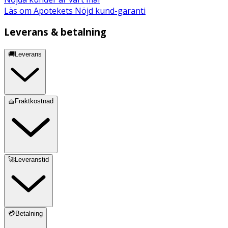
Läs om Apotekets Nöjd kund-garanti
Leverans & betalning
🚚Leverans
🧺Fraktkostnad
🚀Leveranstid
💳Betalning