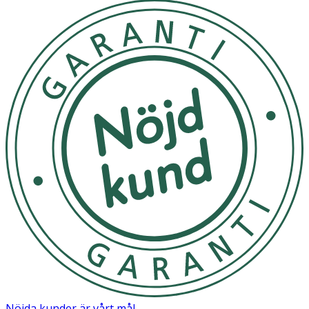
Nöjda kunder är vårt mål