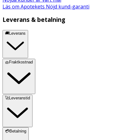
Läs om Apotekets Nöjd kund-garanti
Leverans & betalning
🚚Leverans
🧺Fraktkostnad
🚀Leveranstid
💳Betalning