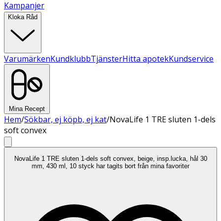
Kampanjer
Kloka Råd
Varumärken
Kundklubb
Tjänster
Hitta apotek
Kundservice
Mina Recept
Hem
/
Sökbar, ej köpb, ej kat
/
NovaLife 1 TRE sluten 1-dels
soft convex
NovaLife 1 TRE sluten 1-dels soft convex, beige, insp.lucka, hål 30
mm, 430 ml, 10 styck har tagits bort från mina favoriter