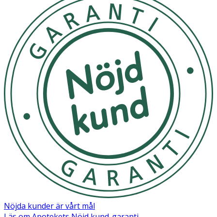
Nöjda kunder är vårt mål
Läs om Apotekets Nöjd kund-garanti