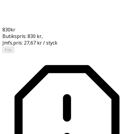
830
kr
Butikspris:
830 kr
,
Jmfs.pris:
27,67 kr / styck
Köp