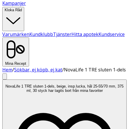
Kampanjer
Kloka Råd
Varumärken
Kundklubb
Tjänster
Hitta apotek
Kundservice
Mina Recept
Hem
/
Sökbar, ej köpb, ej kat
/
NovaLife 1 TRE sluten 1-dels
NovaLife 1 TRE sluten 1-dels, beige, insp.lucka, hål 25-55/70 mm, 375
ml, 30 styck har tagits bort från mina favoriter