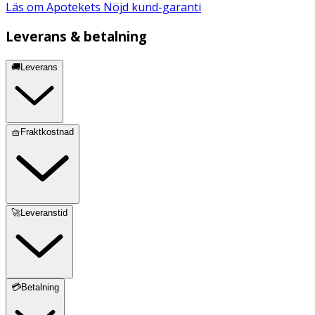
Läs om Apotekets Nöjd kund-garanti
Leverans & betalning
🚚Leverans
🧺Fraktkostnad
🚀Leveranstid
💳Betalning