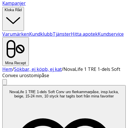
Kampanjer
Kloka Råd
Varumärken
Kundklubb
Tjänster
Hitta apotek
Kundservice
Mina Recept
Hem
/
Sökbar, ej köpb, ej kat
/
NovaLife 1 TRE 1-dels Soft
Convex urostomipåse
NovaLife 1 TRE 1-dels Soft Conv uro flerkammarpåse, insp.lucka,
beige, 15-24 mm, 10 styck har tagits bort från mina favoriter