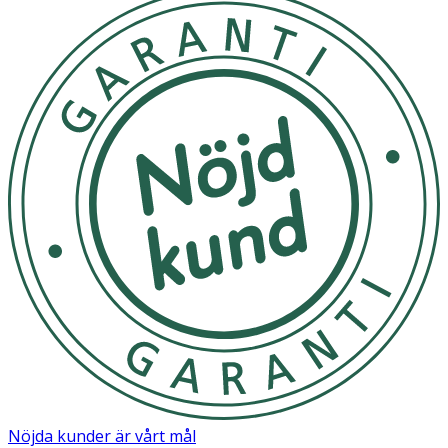
Nöjda kunder är vårt mål