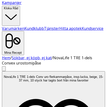
Kampanjer
Kloka Råd
Varumärken
Kundklubb
Tjänster
Hitta apotek
Kundservice
Mina Recept
Hem
/
Sökbar, ej köpb, ej kat
/
NovaLife 1 TRE 1-dels
Convex urostomipåse
NovaLife 1 TRE 1-dels Conv uro flerkammarpåse, insp.lucka, beige, 15-
37 mm, 10 styck har tagits bort från mina favoriter