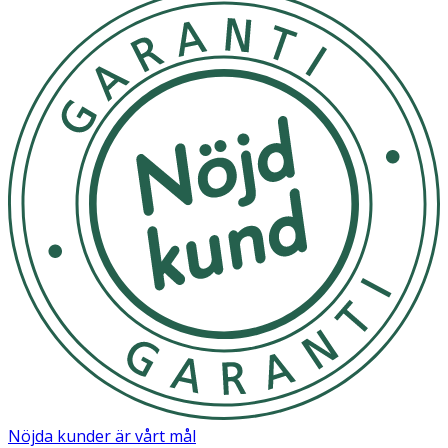
Nöjda kunder är vårt mål