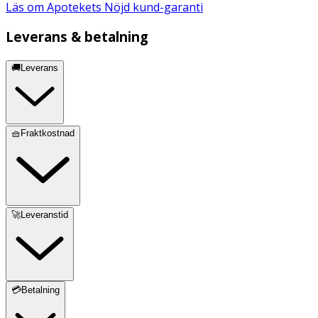
Läs om Apotekets Nöjd kund-garanti
Leverans & betalning
🚚Leverans
🧺Fraktkostnad
🚀Leveranstid
💳Betalning