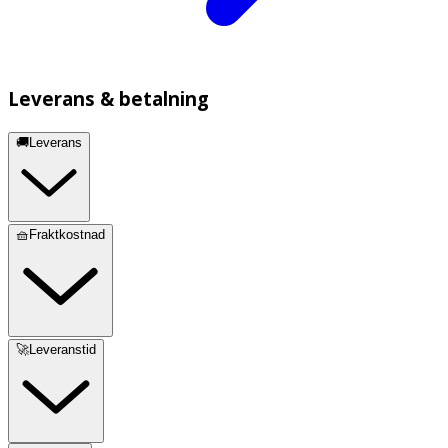
Leverans & betalning
🚚Leverans
🧺Fraktkostnad
🚀Leveranstid