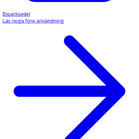
Bipacksedel
Läs noga före användning