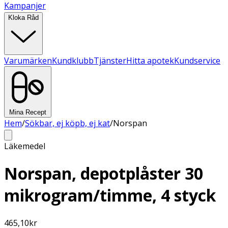
Kampanjer
Kloka Råd
Varumärken
Kundklubb
Tjänster
Hitta apotek
Kundservice
Mina Recept
Hem
/
Sökbar, ej köpb, ej kat
/
Norspan
Läkemedel
Norspan, depotplåster 30
mikrogram/timme, 4 styck
465,10
kr