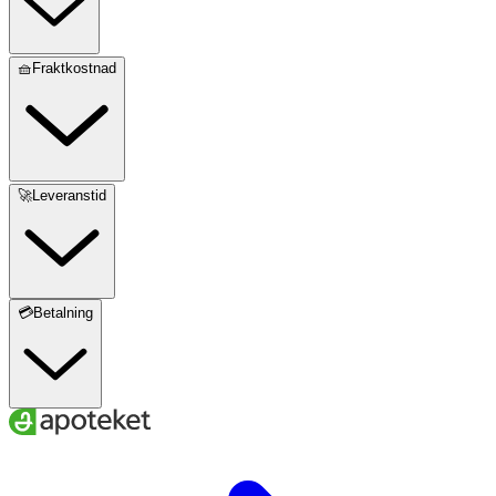
🧺Fraktkostnad
🚀Leveranstid
💳Betalning