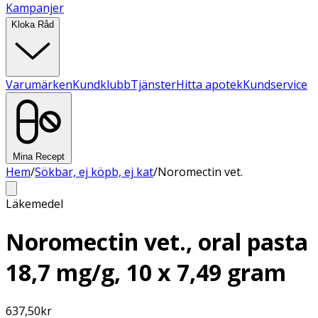
Kampanjer
Kloka Råd
Varumärken
Kundklubb
Tjänster
Hitta apotek
Kundservice
Mina Recept
Hem
/
Sökbar, ej köpb, ej kat
/
Noromectin vet.
Läkemedel
Noromectin vet., oral pasta
18,7 mg/g, 10 x 7,49 gram
637,50
kr