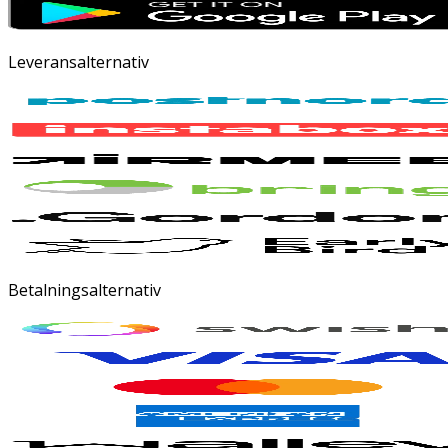
Leveransalternativ
Betalningsalternativ