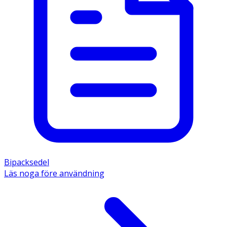
Bipacksedel
Läs noga före användning