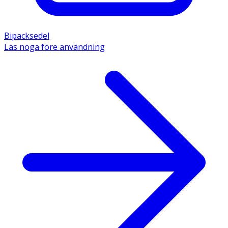
Bipacksedel
Läs noga före användning