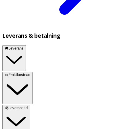
Leverans & betalning
🚚Leverans
🧺Fraktkostnad
🚀Leveranstid