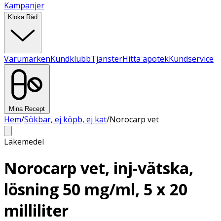
Kampanjer
Kloka Råd
Varumärken
Kundklubb
Tjänster
Hitta apotek
Kundservice
Mina Recept
Hem
/
Sökbar, ej köpb, ej kat
/
Norocarp vet
Läkemedel
Norocarp vet, inj-vätska,
lösning 50 mg/ml, 5 x 20
milliliter