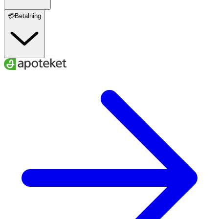
💳Betalning