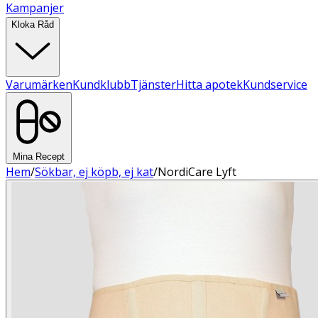
Kampanjer
Kloka Råd
Varumärken
Kundklubb
Tjänster
Hitta apotek
Kundservice
Mina Recept
Hem
/
Sökbar, ej köpb, ej kat
/
NordiCare Lyft