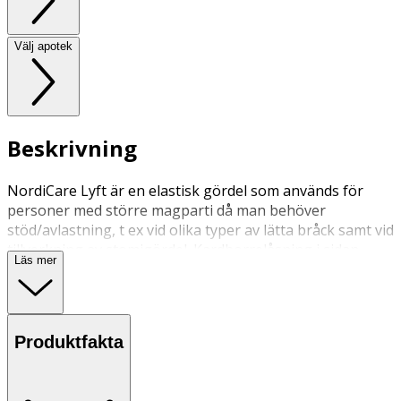
Välj apotek
Beskrivning
NordiCare Lyft är en elastisk gördel som används för
personer med större magparti då man behöver
stöd/avlastning, t ex vid olika typer av lätta bråck samt vid
tillverkning av stomigördel. Kardborrelåsning i sidan.
Läs mer
Höjd mitt fram 24 cm och mitt bak 23 cm.
Produktfakta