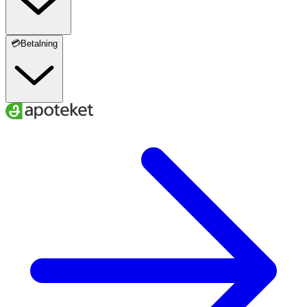
💳Betalning