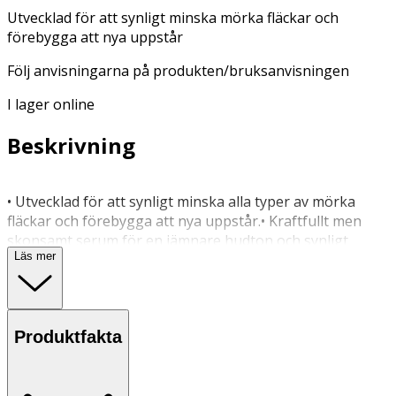
Utvecklad för att synligt minska mörka fläckar och
förebygga att nya uppstår
Följ anvisningarna på produkten/bruksanvisningen
I lager online
Beskrivning
• Utvecklad för att synligt minska alla typer av mörka
fläckar och förebygga att nya uppstår.• Kraftfullt men
skonsamt serum för en jämnare hudton och synligt
Läs mer
klarare hud.• LUMENE:s unika Triple Dark Spot Serum
med patenterat extrakt från fröet av nordiska hjortron,
C-vitamin och Palmitoyl Tetrapeptid-10.*Minska mörka
fläckar för en jämnare och synligt klarare hud med den
Produktfakta
perfekta kombinationen av nordisk natur och
banbrytande vetenskap. Nya LUMENE Nordic-C Dark
Spot Serum innehåller LUMENE:s Triple Dark Spot Serum