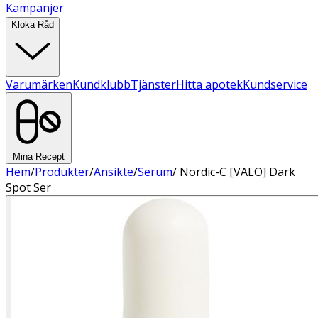
Kampanjer
Kloka Råd
Varumärken
Kundklubb
Tjänster
Hitta apotek
Kundservice
Mina Recept
Hem
/
Produkter
/
Ansikte
/
Serum
/
Nordic-C [VALO] Dark
Spot Ser