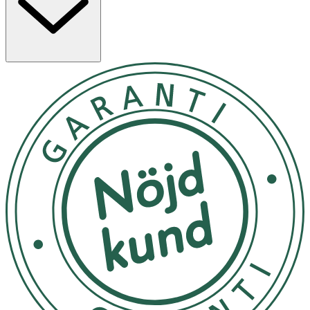
med patenterat* extrakt från nordiska hjortronfrö, C-
vitamin och Palmitoyl Tetrapeptid-10. Denna kraftfulla
men skonsamma formula är utvecklad för att minska alla
typer av mörka fläckar och förebygga att nya uppstår,
samt jämna ut hudtonen för en strålande, slät och
ungdomligt utseende.Kliniskt bevisad att minska mörka
fläckar med -61%**I en självutvärderingsstudie***• 91 %
instämmer i att mörka fläckar ser blekare ut• 94 %
instämmer i att huden är mer strålande• 94
Applicera på ansikte och hals efter rengöring. För bästa
resultat, följ upp med fuktkräm. Endast för utvärtes bruk.
Undvik kontakt med ögonen. Avbryt användningen om
irritation uppstår.
Förvaras oåtkomligt för barn
OK för gravida och ammande:
Ja
Ingredienser: