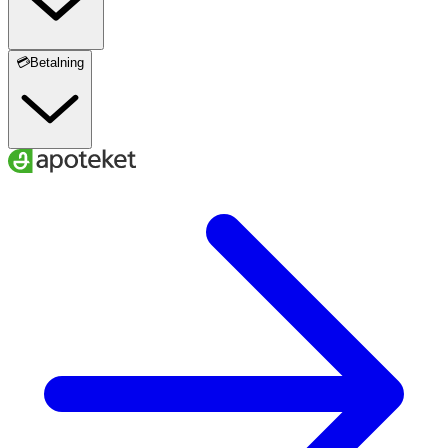
TETRAPEPTIDE-10, LIMONENE, CITRUS AURANTIUM
PEEL OIL, TETRAMETHYL
ACETYLOCTAHYDRONAPHTHALENES, LINALOOL,
💳Betalning
CITRAL, PINENE, PARFUM (FRAGRANCE).