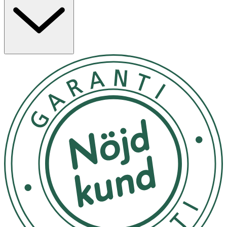
normala funktion. Produkten innehåller två former av
magnesium med hög biotillgänglighet:
magnesiumbisglycinat och magnesiummalat. Vitamin D3
bidrar till att bibehålla normal muskelfunktion och
utvinns ur alger (D3V®). Produkten innehåller även
rödvinsblad.
Kosttillskottet tillverkas i Sverige och är helt vegansk.
Användning & Dosering
- Rekommenderad daglig dos: 2 kapslar dagligen.
- Intas inför den tid på dygnet då behovet är som störst,
med eller utan måltid.
- Kapseln kan öppnas och innehållet blandas med valfri
vätska (undvik värme).
- Överskrid inte rekommenderad dos.
- Kosttillskott bör inte användas som alternativ till en
varierad kost och en hälsosam livsstil.