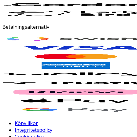
Betalningsalternativ
Köpvillkor
Integritetspolicy
Cookiepolicy