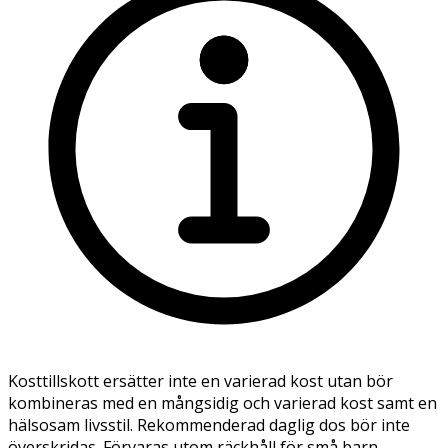
Kosttillskott ersätter inte en varierad kost utan bör
kombineras med en mångsidig och varierad kost samt en
hälsosam livsstil. Rekommenderad daglig dos bör inte
överskridas. Förvaras utom räckhåll för små barn.