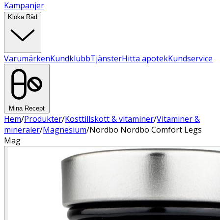
Kampanjer
Kloka Råd
Varumärken
Kundklubb
Tjänster
Hitta apotek
Kundservice
Mina Recept
Hem
/
Produkter
/
Kosttillskott & vitaminer
/
Vitaminer &
mineraler
/
Magnesium
/
Nordbo Nordbo Comfort Legs
Mag