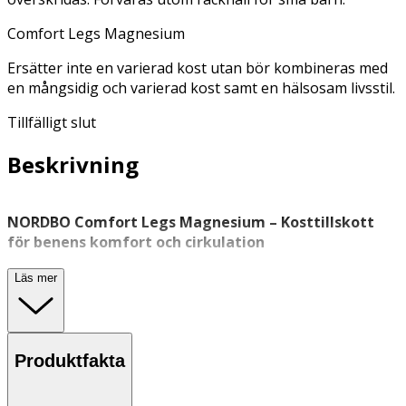
Comfort Legs Magnesium
Ersätter inte en varierad kost utan bör kombineras med
en mångsidig och varierad kost samt en hälsosam livsstil.
Tillfälligt slut
Beskrivning
NORDBO Comfort Legs Magnesium – Kosttillskott
för benens komfort och cirkulation
NORDBO Comfort Legs Magnesium är ett kosttillskott
Läs mer
utvecklat för dig som vill stödja cirkulation och komfort i
benen för en lättare känsla i vardagen. Produkten
innehåller en kombination av magnesium, rödvinsblad
och vitamin D3.
Produktfakta
Magnesium bidrar till nervsystemets och musklernas