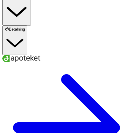
utom räckhåll för små barn.
Innehållsdeklaration
2 kapsel
3 kapslar
💳Betalning
Nypon
1000 mg
1500 mg
Phytodroitin
160 mg
240 mg
varav
8,8 mg
13,2 mg
glykosaminoglykaner
Hallonblad
134 mg
201 mg
varav polyfenoler
13,4 mg
20,1 mg
(gallussyra)
varav sanguin H6
536 µg
804 µg