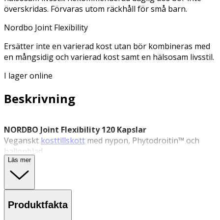
överskridas. Förvaras utom räckhåll för små barn.
Nordbo Joint Flexibility
Ersätter inte en varierad kost utan bör kombineras med
en mångsidig och varierad kost samt en hälsosam livsstil.
I lager online
Beskrivning
NORDBO Joint Flexibility 120 Kapslar
Veganskt
kosttillskott
med nypon, Phytodroitin™ och
hallonblad.
Läs mer
NORDBO Joint Flexibility är ett veganskt kosttillskott som
innehåller ett trippelkomplex av nyponextrakt,
Phytodroitin™ och hallonblad. Produkten är utvecklad för
att stödja ledernas rörlighet. Innehållet är fri från
Produktfakta
animaliska ingredienser, gluten, socker, soja och laktos