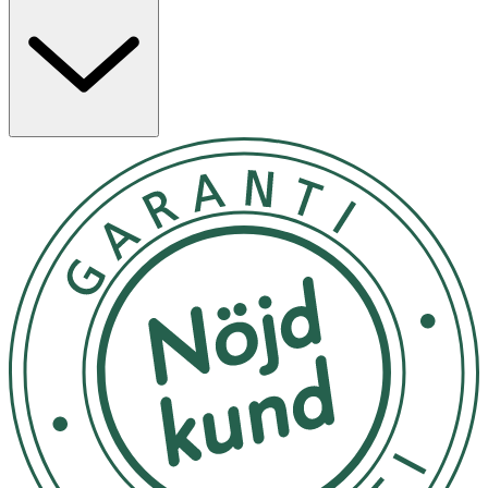
och kan användas dagligen som en del av en balanserad
kost.
Phytodroitin™ är ett växtbaserat alternativ till kondroitin,
ett ämne som återfinns i brosk och bindväv, och består
av extrakt från havssallat och blåstång kombinerat med
natriumhyaluronat. Kapslarna är vegetabiliska och kan
öppnas vid behov.
Egenskaper
· Veganskt kosttillskott
· Innehåller nypon, Phytodroitin™ och hallonblad
· Fri från gluten, soja, laktos och socker
· Tillverkad i Sverige
· Förpackad i återvinningsbar burk med metallock
Användning & Dosering