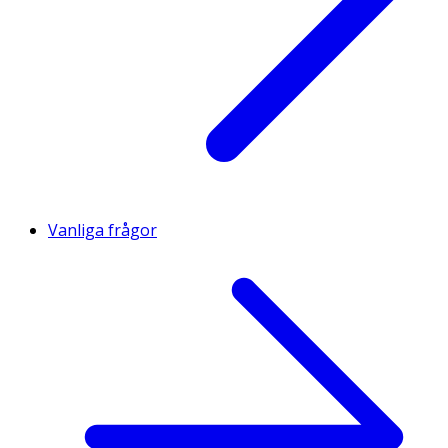
* Dagligt referensintag. ** DRI ej fastställd.
Innehåll
Nyponextrakt (Rosa canina), Phytodroitin™ (havssallat /
(Ulva lactuca L., blåstång / Fucaceae fucus vesiculosus,
natriumhyaluronat), hallonbladsextrakt (Rubus idaeus L.),
rismjöl, MCT-olja (kokosnöt), vegetabilisk kapsel (HPMC).
Vanliga frågor