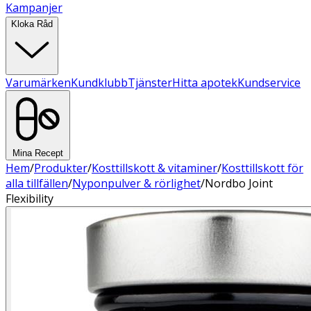
Kampanjer
Kloka Råd
Varumärken
Kundklubb
Tjänster
Hitta apotek
Kundservice
Mina Recept
Hem
/
Produkter
/
Kosttillskott & vitaminer
/
Kosttillskott för
alla tillfällen
/
Nyponpulver & rörlighet
/
Nordbo Joint
Flexibility