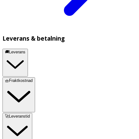
Leverans & betalning
🚚Leverans
🧺Fraktkostnad
🚀Leveranstid