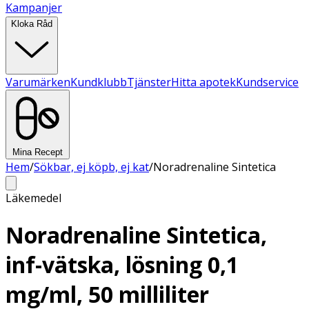
Kampanjer
Kloka Råd
Varumärken
Kundklubb
Tjänster
Hitta apotek
Kundservice
Mina Recept
Hem
/
Sökbar, ej köpb, ej kat
/
Noradrenaline Sintetica
Läkemedel
Noradrenaline Sintetica,
inf-vätska, lösning 0,1
mg/ml, 50 milliliter