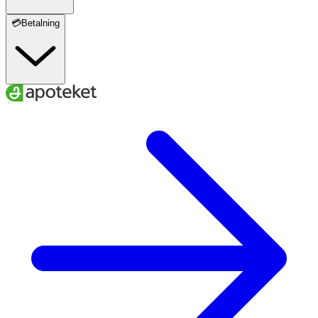
💳Betalning