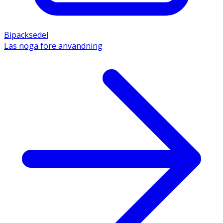
Bipacksedel
Läs noga före användning