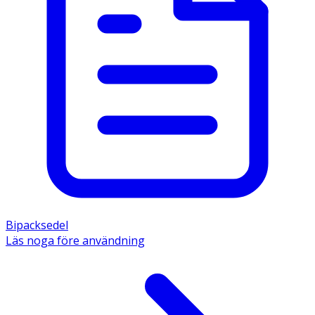
Bipacksedel
Läs noga före användning