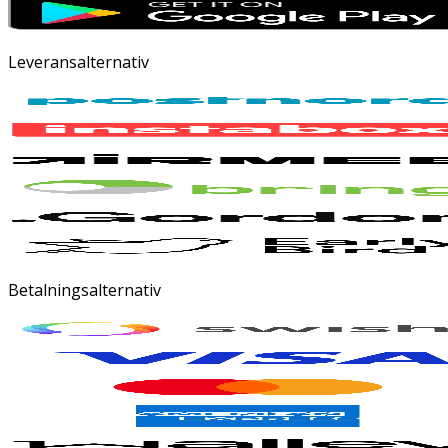
Leveransalternativ
Betalningsalternativ