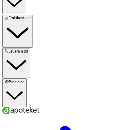
🧺Fraktkostnad
🚀Leveranstid
💳Betalning