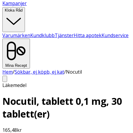
Kampanjer
Kloka Råd
Varumärken
Kundklubb
Tjänster
Hitta apotek
Kundservice
Mina Recept
Hem
/
Sökbar, ej köpb, ej kat
/
Nocutil
Läkemedel
Nocutil, tablett 0,1 mg, 30
tablett(er)
165,48
kr