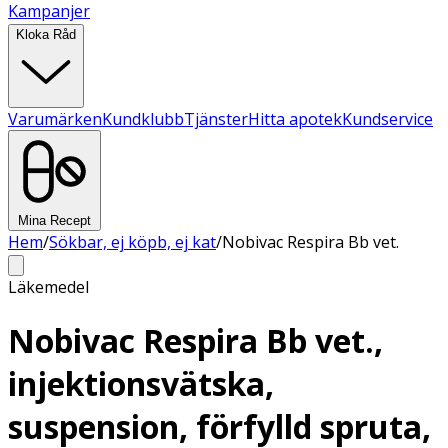
Kampanjer
Kloka Råd
Varumärken
Kundklubb
Tjänster
Hitta apotek
Kundservice
Mina Recept
Hem
/
Sökbar, ej köpb, ej kat
/
Nobivac Respira Bb vet.
Läkemedel
Nobivac Respira Bb vet.,
injektionsvätska,
suspension, förfylld spruta,