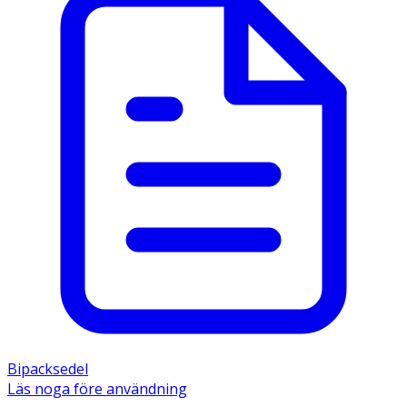
Bipacksedel
Läs noga före användning