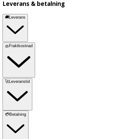
Leverans & betalning
🚚Leverans
🧺Fraktkostnad
🚀Leveranstid
💳Betalning